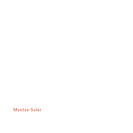
Montse Soler
Sobre mi
Sessions