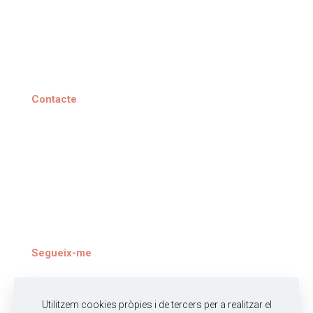
Portfoli
Blog
Contacte
Av. Pare Claret 25, baixos
08296 Castellbell i el Vilar
(+34) 636 307 741
info@montsesoler.cat
Segueix-me
Instagram
Utilitzem cookies pròpies i de tercers per a realitzar el