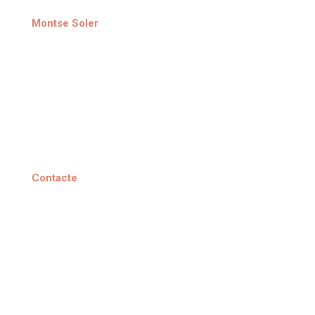
Montse Soler
Sobre mi
Sessions
Portfoli
Blog
Contacte
Av. Pare Claret 25, baixos
08296 Castellbell i el Vilar
(+34) 636 307 741
info@montsesoler.cat